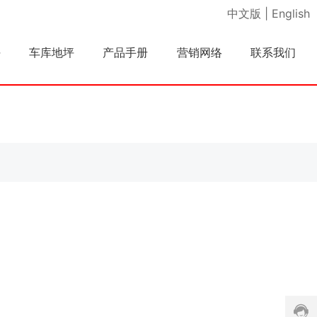
中文版
|
English
坪
车库地坪
产品手册
营销网络
联系我们
客
服
热
线:
n
u