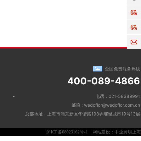
ll
O
服
(
务
时
O
间:
E
-
-
a
l
全国免费服务热线
400-089-4866
电话：
021-58389991
邮箱 :
wedoflor@wedoflor.com.cn
总部地址：上海市浦东新区华谐路198弄璀璨城市19号13层
沪ICP备08023162号-1
网站建设：中企跨境上海